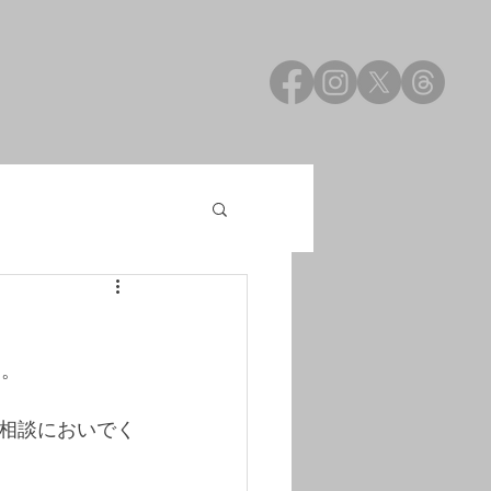
す。
相談においでく