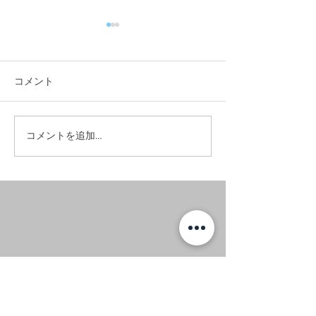
コメント
#お昼に実家へ
#竣工写真撮影へ。
コメントを追加…