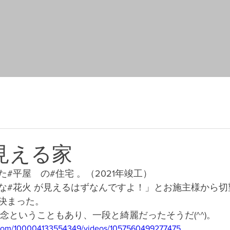
見える家
#平屋　の#住宅 。（2021年竣工）
な#花火 が見えるはずなんですよ！」とお施主様から切
決まった。
念ということもあり、一段と綺麗だったそうだ(^^)。
.com/100004133554349/videos/1057560499277475