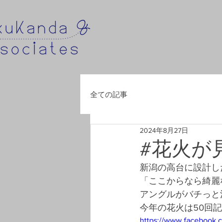
全ての記事
2024年8月27日
#花火が
新潟の高台に設計した
「ここからなら綺麗
アングルがバチっと
今年の花火は50回記
https://www.facebook