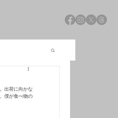
。出荷に向かな
、僕が食べ物の
。