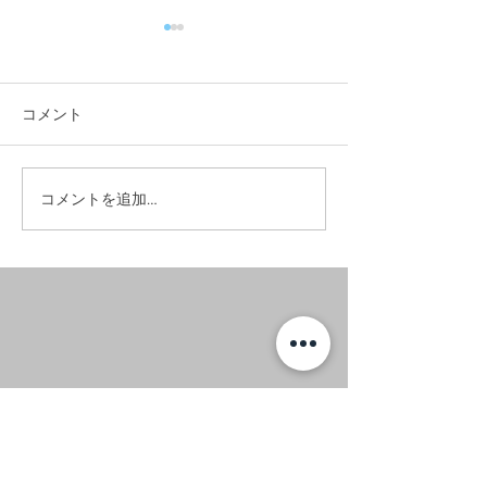
コメント
#お昼に実家へ
#竣工写真撮影へ。
コメントを追加…