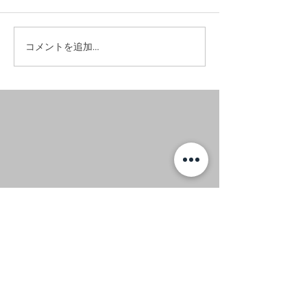
#お昼に実家へ。
#イエローノー
コメントを追加…