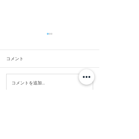
コメント
#お昼に実家へ
#竣工写真撮影へ。
コメントを追加…