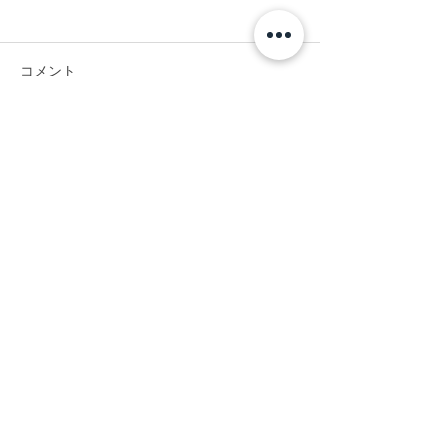
コメント
#お昼に実家へ。
#イエローノー
コメントを追加…