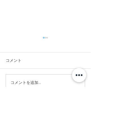
コメント
#お昼に実家へ。
#イエローノー
コメントを追加…