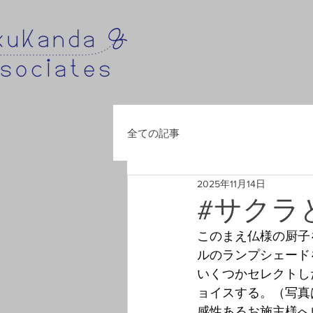
全ての記事
2025年11月14日
#サクラ
このまえ仏様の厨子
ルのランプシェード
いくつかセレクトし
ョイスする。（写真
感性あるお施主様へ