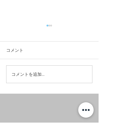
コメント
#お昼に実家へ。
#イエローノー
コメントを追加…