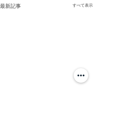
すべて表示
最新記事
コメント
#お昼に実家へ。
#イエローノー