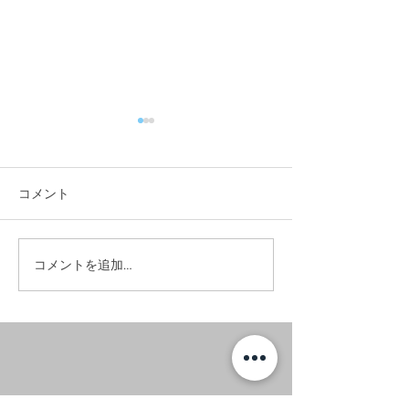
コメント
#お昼に実家へ
#竣工写真撮影へ。
コメントを追加…