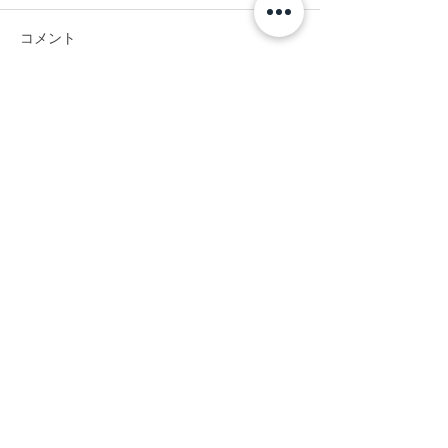
コメント
#竣工写真撮影
#CGではありません。
コメントを追加…