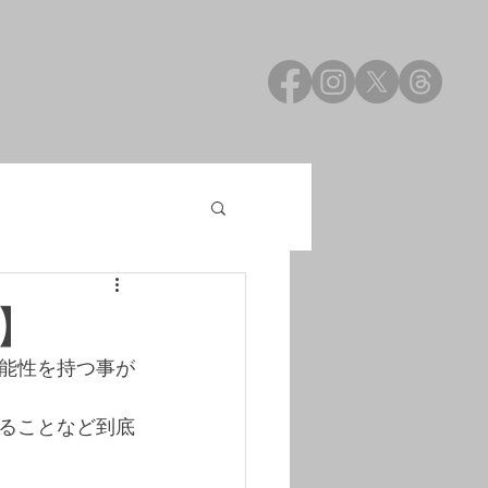
】
能性を持つ事が
ることなど到底