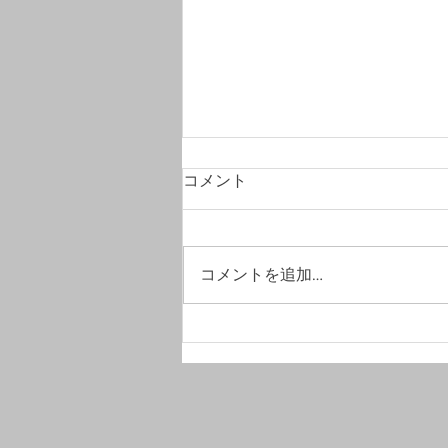
コメント
コメントを追加…
#竣工写真撮影へ。