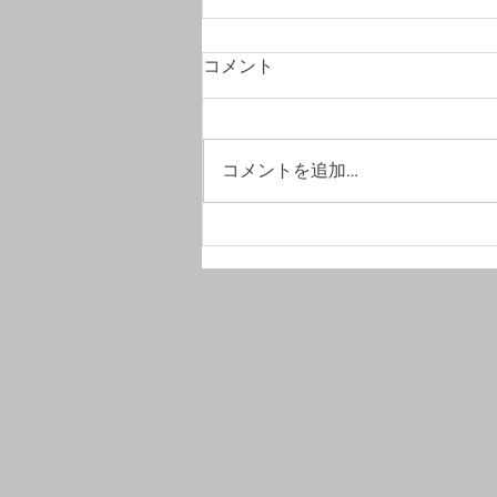
コメント
コメントを追加…
#竣工写真撮影へ。