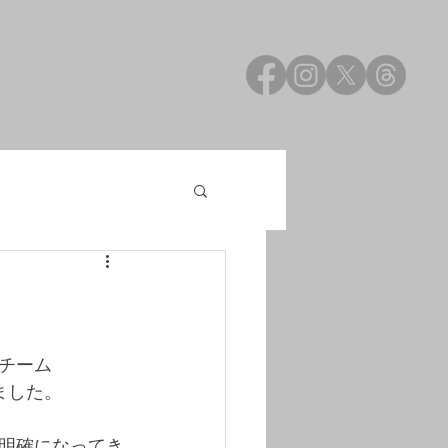
』
チーム
ました。
明確になってき