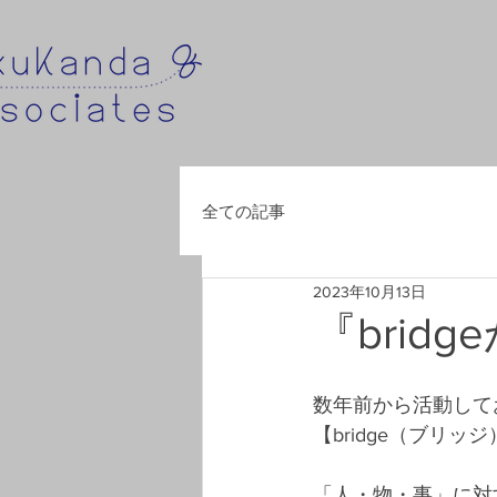
全ての記事
2023年10月13日
『bri
数年前から活動して
【bridge（ブリ
「人・物・事」に対