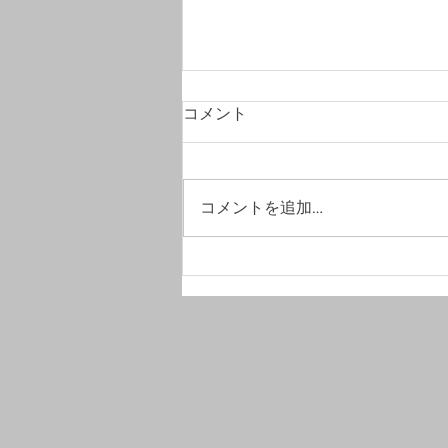
コメント
コメントを追加…
#竣工写真撮影へ。