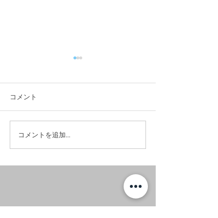
コメント
#お昼に実家へ
#竣工写真撮影へ。
コメントを追加…