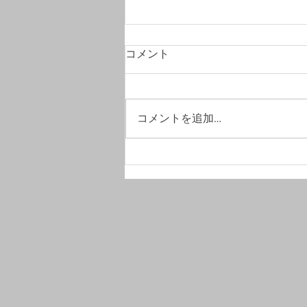
コメント
コメントを追加…
#竣工写真撮影へ。