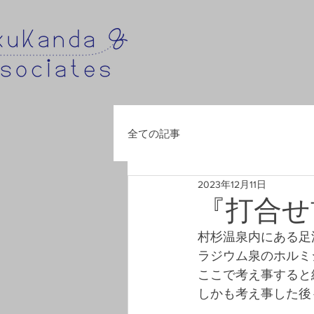
全ての記事
2023年12月11日
『打合せ
村杉温泉内にある足
ラジウム泉のホルミ
ここで考え事すると
しかも考え事した後