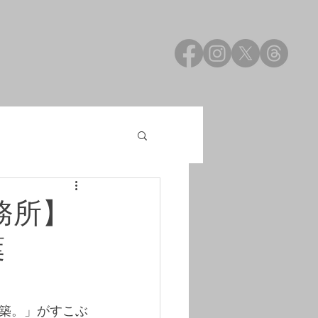
務所】
葉
築。」がすこぶ