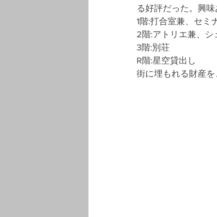
る好評だった。興味
1階:打合室兼、セ
2階:アトリエ兼、
3階:別荘
R階:星空貸出し
街に埋もれる財産を