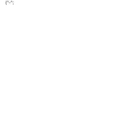
(^-^;