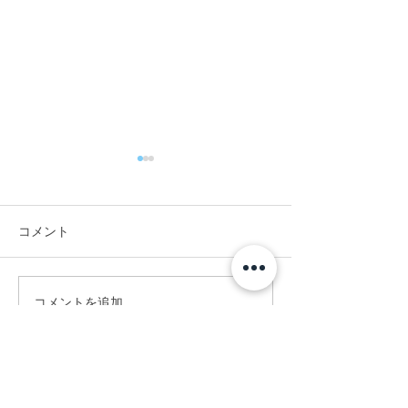
コメント
#お昼に実家へ
#竣工写真撮影へ。
コメントを追加…