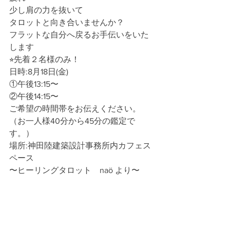
少し肩の力を抜いて
タロットと向き合いませんか？
フラットな自分へ戻るお手伝いをいた
します
⭐︎先着２名様のみ！
日時:8月18日(金)
①午後13:15〜
②午後14:15〜
ご希望の時間帯をお伝えください。
（お一人様40分から45分の鑑定で
す。）
場所:神田陸建築設計事務所内カフェス
ペース
〜ヒーリングタロット　naö より〜