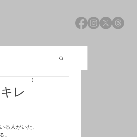
もキレ
いる人がいた。
る。