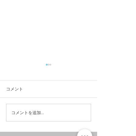
コメント
#お昼に実家へ。
#イエローノー
コメントを追加…