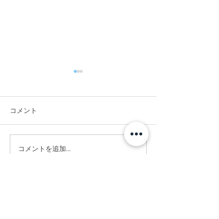
コメント
#竣工写真撮影
#CGではありません。
コメントを追加…