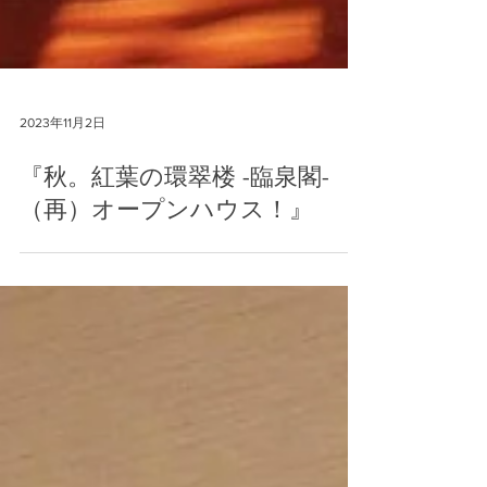
2023年11月2日
『秋。紅葉の環翠楼 -臨泉閣-
（再）オープンハウス！』